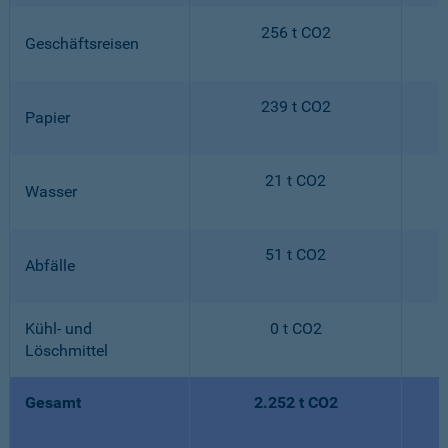
256 t CO2
Geschäftsreisen
239 t CO2
Papier
21 t CO2
Wasser
51 t CO2
Abfälle
Kühl- und
0 t CO2
Löschmittel
Gesamt
2.252 t CO2