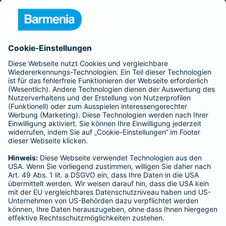
Presse
Unternehmen
Anfahrt
Affiliate-Partner werden
Barmenia ist Teil der BarmeniaGothaer
BELIEBTE SEITEN
Kranken-Zusatzversicherung
Tierversicherungen
Haftpflichtversicherung
Hausratversicherung
SERVICE
Adresse ändern
Schaden melden
Kilometerstandsmeldung
Serviceübersicht