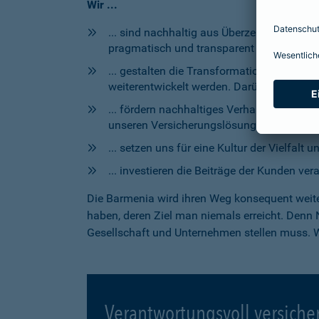
Wir ...
... sind nachhaltig aus Überzeugung. Des
pragmatisch und transparent in unsere We
... gestalten die Transformation zu einer
weiterentwickelt werden. Darüber hinaus se
... fördern nachhaltiges Verhalten durch
unseren Versicherungslösungen beraten.
... setzen uns für eine Kultur der Vielfalt 
... investieren die Beiträge der Kunden ve
Die Barmenia wird ihren Weg konsequent weite
haben, deren Ziel man niemals erreicht. Denn
Gesellschaft und Unternehmen stellen muss. Wi
Verantwortungsvoll versiche