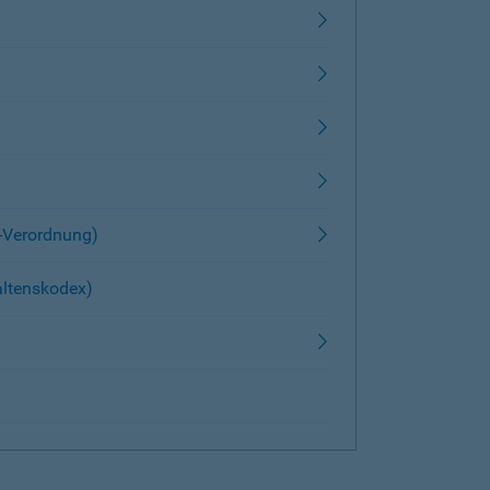
z-Verordnung)
altenskodex)