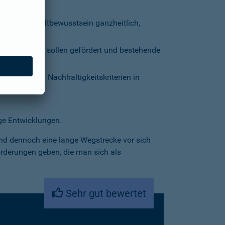
ung und Umweltbewusstsein ganzheitlich,
chäftsmodelle sollen gefördert und bestehende
 werden zu Nachhaltigkeitskriterien in
ige Entwicklungen.
nd dennoch eine lange Wegstrecke vor sich
orderungen geben, die man sich als
Sehr gut bewertet