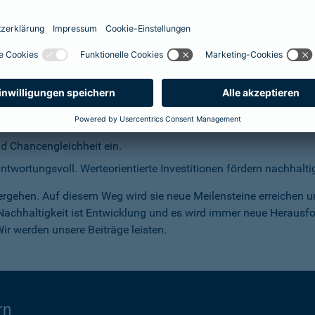
halb beziehen wir wirtschaftliches Handeln, soziale Verantwort
rtschöpfungskette ein.
 nachhaltigen und klimaneutralen Wirtschaft aktiv mit. Neue Ges
tzen wir uns für den Wissenstransfer in der Gesellschaft ein.
 unsere Produkte und das Schadenmanagement. Unsere Kund*innen
und Chancengleichheit ein.
rantwortungsvoll. Werteorientierte Investitionen fördern nachhalt
rgehen. Auf diesem Weg wird sie neue Meilensteine erreichen u
 Nachhaltigkeit ist Entwicklung und es wird immer neue Herausf
r werden unsere Beiträge leisten.
rn