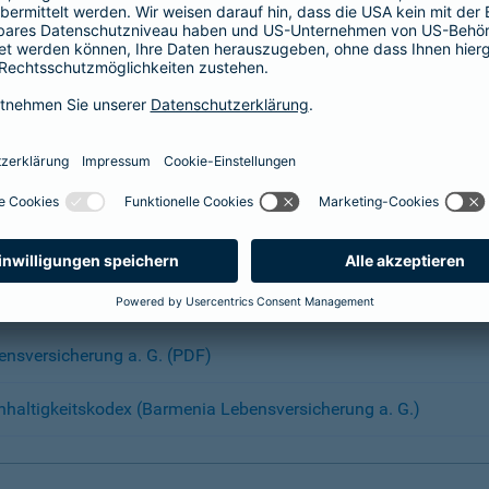
Umsetzungsgesetz
020 (nach CSR-RUG)*
nzern (PDF)
hhaltigkeitskodex (Barmenia Konzern)
bensversicherung a. G. (PDF)
haltigkeitskodex (Barmenia Lebensversicherung a. G.)