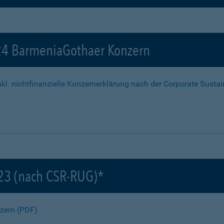
024 BarmeniaGothaer Konzern
kl. nichtfinanzielle Konzernerklärung nach der Corporate Sustai
023 (nach CSR-RUG)*
nzern (PDF)