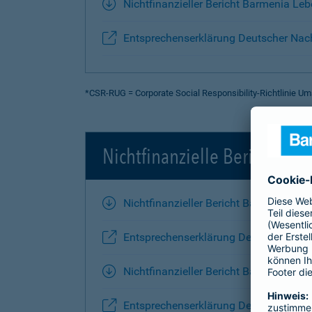
Nichtfinanzieller Bericht Barmenia Le
Entsprechenserklärung Deutscher Nach
*CSR-RUG = Corporate Social Responsibility-Richtlinie 
Nichtfinanzielle Berichte 2
Nichtfinanzieller Bericht Barmenia-Ko
Entsprechenserklärung Deutscher Nac
Nichtfinanzieller Bericht Barmenia Le
Entsprechenserklärung Deutscher Nach