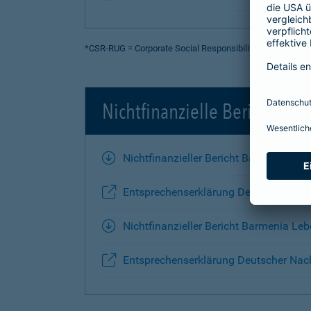
*CSR-RUG = Corporate Social Responsibility-Richtlinie 
Nichtfinanzielle Berichte 2
Nichtfinanzieller Bericht Barmenia-Ko
Entsprechenserklärung Deutscher Nac
Nichtfinanzieller Bericht Barmenia Le
Entsprechenserklärung Deutscher Nach