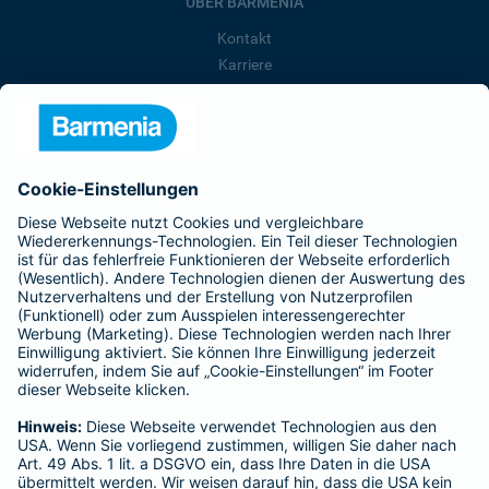
ÜBER BARMENIA
Kontakt
Karriere
Presse
Unternehmen
Anfahrt
Affiliate-Partner werden
Barmenia ist Teil der BarmeniaGothaer
BELIEBTE SEITEN
Kranken-Zusatzversicherung
Tierversicherungen
Haftpflichtversicherung
Hausratversicherung
SERVICE
Adresse ändern
Schaden melden