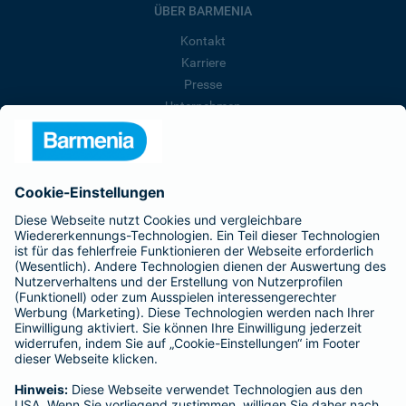
ÜBER BARMENIA
Kontakt
Karriere
Presse
Unternehmen
Anfahrt
Affiliate-Partner werden
Barmenia ist Teil der BarmeniaGothaer
BELIEBTE SEITEN
Kranken-Zusatzversicherung
Tierversicherungen
Haftpflichtversicherung
Hausratversicherung
SERVICE
Adresse ändern
Schaden melden