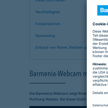
Daten und Fakten
Nachhaltigkeit
Kooperationen
Sponsoring
Einkauf von Waren, Rechten und Dienstlei
Barmenia-Webcam mit Ausbl
Die Barmenia-Webcam zeigt Ihnen Bilder vom D
Richtung Westen. Bei klarer Sicht lassen sich