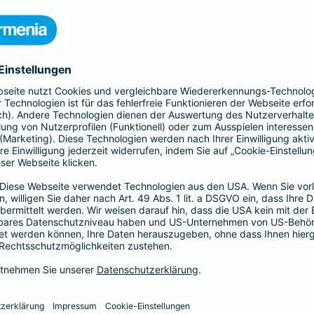
stungen
ick über Wuppertal
ach der Barmenia und bietet einen wundervollen Blick über die 
 auch die Wuppertaler Nordhöhen erkennen.