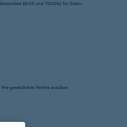
insbesondere BDSG und TDDDG) für Daten­
 Ihre gesetzlichen Rechte ausüben