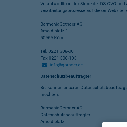
Verantwortlicher im Sinne der DS-GVO und
verarbeitungs­prozesse auf dieser Website is
BarmeniaGothaer AG
Arnoldiplatz 1
50969 Köln
Tel. 0221 308-00
Fax 0221 308-103
info@gothaer.de
Datenschutzbeauftragter
Sie können unseren Datenschutz­beauftragt
möchten.
BarmeniaGothaer AG
Datenschutzbeauftragter
Arnoldiplatz 1