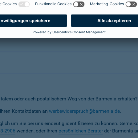
erunternehmen
italem oder auch postalischem Weg von der Barmenia erhalten?
t Ihren Kontaktdaten an
werbewiderspruch@barmenia.de
.
iglich um Sie bei uns eindeutig identifizieren zu können. Gerne k
38-2906
wenden, oder Ihren
persönlichen Berater
der Barmenia a