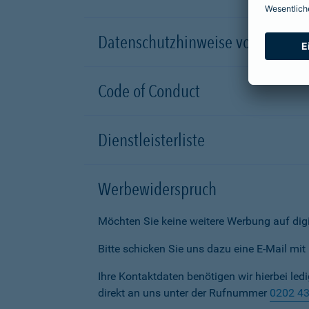
Datenschutzhinweise von Partn
Code of Conduct
Dienstleisterliste
Werbewiderspruch
Möchten Sie keine weitere Werbung auf dig
Bitte schicken Sie uns dazu eine E-Mail mi
Ihre Kontaktdaten benötigen wir hierbei led
direkt an uns unter der Rufnummer
0202 4