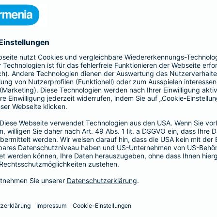
nia Krankenversicherung AG und der Barmenia Allgemeine Vers
ften kontaktieren.
r der Webseite
räsenzen in sozialen Medien
herungsunternehmen