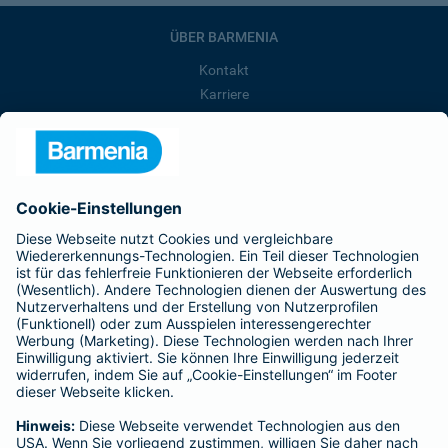
ÜBER BARMENIA
Kontakt
Karriere
Presse
Unternehmen
Anfahrt
Affiliate-Partner werden
Barmenia ist Teil der BarmeniaGothaer
BELIEBTE SEITEN
Kranken-Zusatzversicherung
Tierversicherungen
Haftpflichtversicherung
Hausratversicherung
SERVICE
Adresse ändern