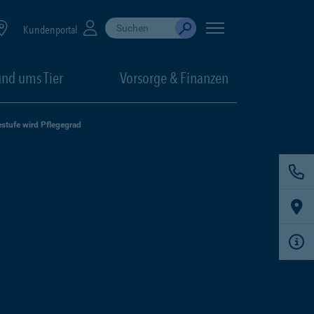
Suche durchführen
When autocomplete results are available, use up
Kundenportal
Absenden
nd ums Tier
Vorsorge & Finanzen
stufe wird Pflegegrad