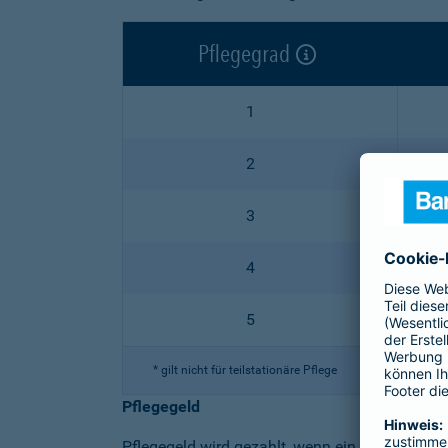
Pflegegrad
1
2
3
4
5
* gilt nicht für teilstationäre Pflege
Pflegegeld
Pflegegeld wird gezahlt, wenn ein Angehöriger