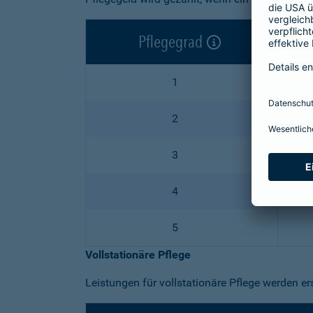
Pflegegrad
1
2
3
4
5
Vollstationäre Pflege
Leistungen für vollstationäre Pflege werden er