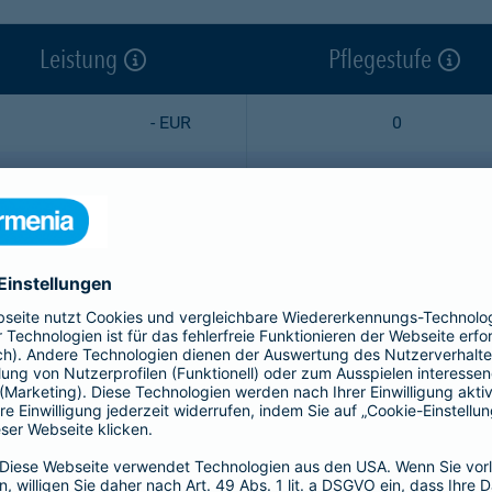
Leistung
Pflegestufe
- EUR
0
689 EUR
I
1.298 EUR
II
1.612 EUR
III
1.995 EUR
III Härtefälle*
 die Pflege übernimmt.