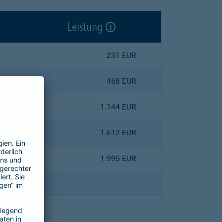
Leistung
231 EUR
468 EUR
1.144 EUR
1.612 EUR
1.995 EUR