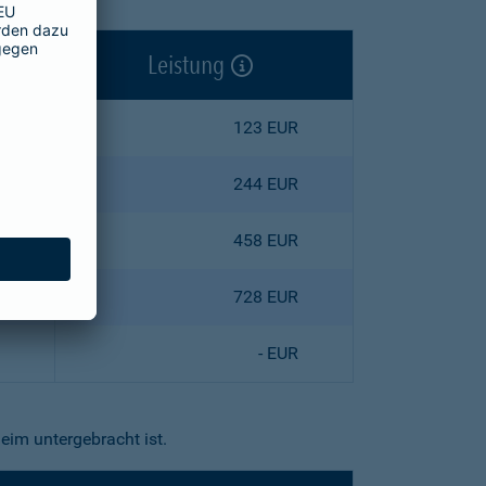
Leistung
123 EUR
244 EUR
458 EUR
728 EUR
- EUR
eim untergebracht ist.