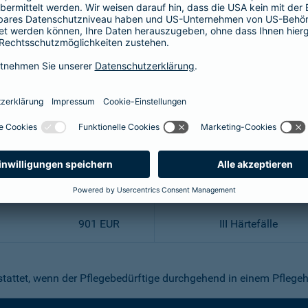
Leistung
Pflegestufe
- EUR
0
316 EUR
I
545 EUR
II
728 EUR
III
901 EUR
III Härtefälle
stattet, wenn der Pflegebedürftige durchgehend in einem Pflegeh