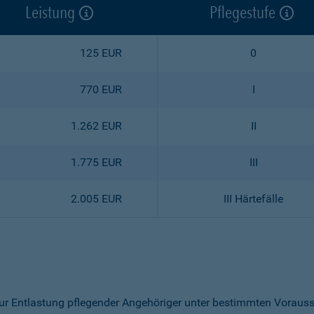
Leistung
Pflegestufe
125 EUR
0
770 EUR
I
1.262 EUR
II
1.775 EUR
III
2.005 EUR
III Härtefälle
r Entlastung pflegender Angehöriger unter bestimmten Voraus