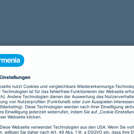
AG
rnbericht
sicherungen
rtriebszentren und Maklerdirektionen