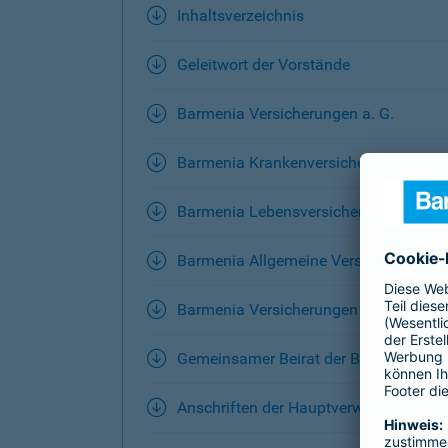
Inhaltsverzeichnis
Geleitwort der Vorstände
Barmenia Versicherungen a. G.
Barmenia Krankenversicherung AG
Barmenia Lebensversicherung a. G.
Barmenia Allgemeine Versicherungs-
Barmenia Versicherungen a. G., Konze
Gemeinsamer Beirat der Barmenia Ver
Anschriften der Hauptverwaltungen, Ve