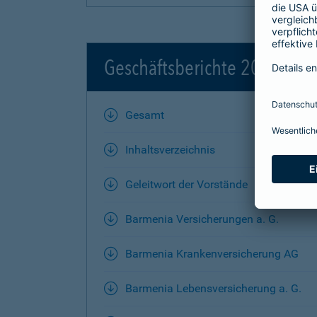
Geschäftsberichte 2020
Gesamt
Inhaltsverzeichnis
Geleitwort der Vorstände
Barmenia Versicherungen a. G.
Barmenia Krankenversicherung AG
Barmenia Lebensversicherung a. G.