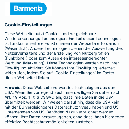
Unternehmen
Anfahrt
Affiliate-Partner werden
Barmenia ist Teil der BarmeniaGothaer
BELIEBTE SEITEN
Kranken-Zusatzversicherung
Tierversicherungen
Haftpflichtversicherung
Hausratversicherung
SERVICE
Adresse ändern
Schaden melden
Kilometerstandsmeldung
Serviceübersicht