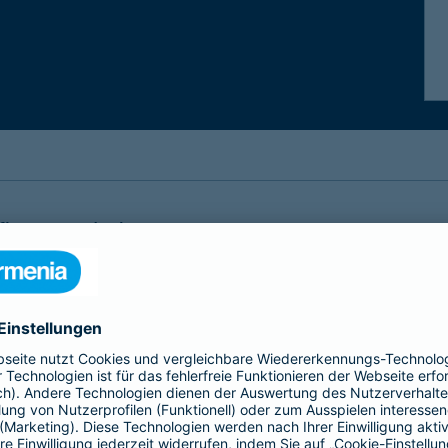
lege und Alter
den eigenen vier Wänden bleiben" bietet Casaplus eine nachhalt
gen noch besser schützen zu können.
alle Betroffenen und Beteiligten viele Fragen aufwirft. Lassen S