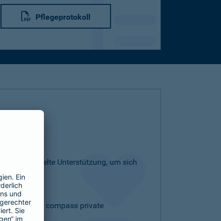
Pflegeprotokoll
ige und gezielte Unterstützung, um sich
ie sich von der compass private