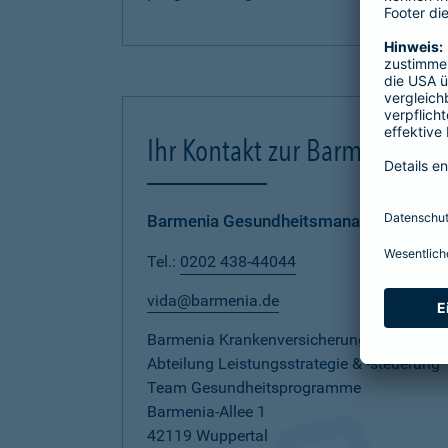
Ihr Kontakt zur Barmenia
Barmenia Gesundheitsmanagement
Tel.:
0202 438-44044
vida@barmenia.de
Barmenia Krankenversicherung AG
Abteilung Leistungsstrategie & -steuerung
Team Gesundheitsprogramme
Barmenia-Allee 1
42119 Wuppertal