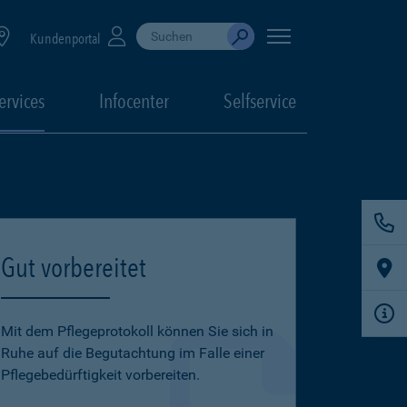
Suche durchführen
When autocomplete results are available, use up
Kundenportal
Absenden
ervices
Infocenter
Selfservice
Gut vorbereitet
Mit dem Pflegeprotokoll können Sie sich in
Ruhe auf die Begutachtung im Falle einer
Pflegebedürftigkeit vorbereiten.