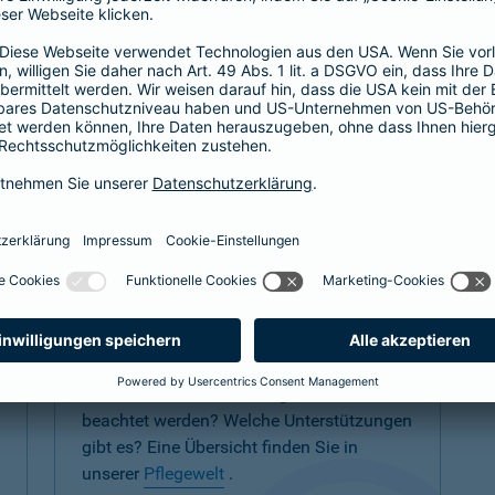
Pflegewelt
Tritt eine Pflegesituation innerhalb der
Familie oder des Freundeskreises ein, gilt
es Veränderungen zu bewältigen und sich
mit vielen Themen und Fragen zu
beschäftigen.
Was kann ich wo beantragen? Was muss
beachtet werden? Welche Unterstützungen
gibt es? Eine Übersicht finden Sie in
unserer
Pflegewelt
.