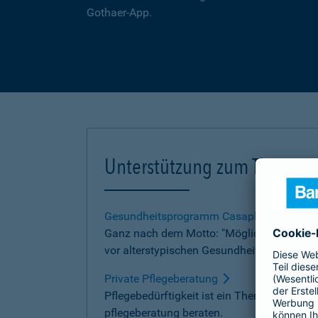
Gothaer-App.
Unterstützung zum Thema Pf
Gesundheitsprogramm Casaplus
Ganz nach dem Motto: "Möglichst lange in 
vor alterstypischen Gesundheitsgefährdun
Private Pflegeberatung
Pflegebedürftigkeit ist ein Thema, das für 
pflegeberatung beraten.