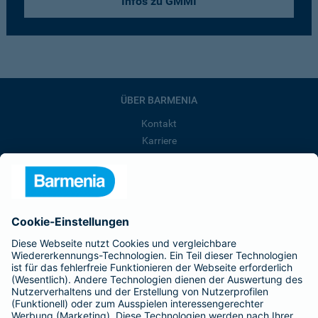
Infos zu GMMI
ÜBER BARMENIA
Kontakt
Karriere
Presse
Unternehmen
Anfahrt
Affiliate-Partner werden
Barmenia ist Teil der BarmeniaGothaer
BELIEBTE SEITEN
Kranken-Zusatzversicherung
Tierversicherungen
Haftpflichtversicherung