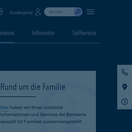
Suche durchführen
When autocomplete results are available, use up
Kundenportal
Absenden
ervices
Infocenter
Selfservice
Rund um die Familie
Hier
haben wir Ihnen nützliche
Informationen und Services der Barmenia
speziell für Familien zusammengestellt.