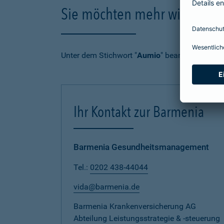
Sie möchten mehr wissen?
Unter dem Stichwort "
Aumio
" beantworten wir 
Ihr Kontakt zur Barmenia
Barmenia Gesundheitsmanagement
Tel.:
0202 438-44044
vida@barmenia.de
Barmenia Krankenversicherung AG
Abteilung Leistungsstrategie & -steuerung