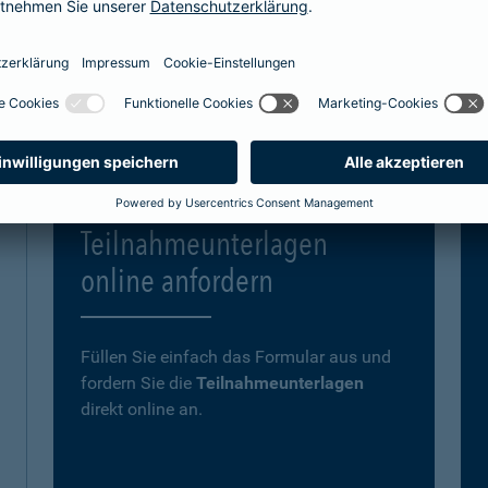
gerne Ihre Fragen.
Teilnahmeunterlagen
online anfordern
Füllen Sie einfach das Formular aus und
fordern Sie die
Teilnahmeunterlagen
direkt online an.