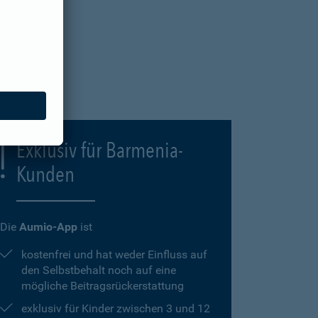
Exklusiv für Barmenia-
Kunden
Die
Aumio-App
ist
kostenfrei und hat weder Einfluss auf
den Selbstbehalt noch auf eine
mögliche Beitragsrückerstattung
exklusiv für Kinder zwischen 3 und 12