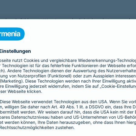
starken Gefühlen wie Wut, Angst oder Schüchternheit umzugehe
zentration
re
oder
Google Play Store
herunter.
s in der App und melden Sie sich anschließend mit Ihrer E-Mail
Button, sondern weiter unten auf "Zugang über Krankenversicher
ve Versicherungsnummer an, bestätigen Sie Ihr Einverständnis z
itskostenvollversicherung besteht.
usammen mit Ihrem Kind Aumio 12 Monate lang kostenlos nutzen.