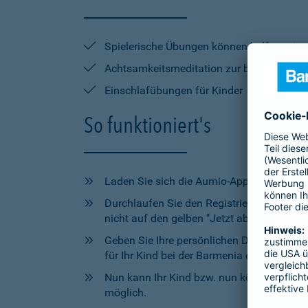
Spielerische Übungen können helfen mit 
Achtsamkeitsmeditation zur besseren Kon
Einschlafübungen für Kinder
So funktioniert's
Laden Sie sich die Aumio-App im
App Sto
Durchlaufen Sie den Registrierungsprozes
nicht auf den gelben "Jetzt abonnieren" 
Geben Sie Ihre persönlichen Daten inklusi
für Ihr Kind bei der Barmenia eine Krankhe
Nun kann Ihr Kind bzw. nun können Sie z
möglich.